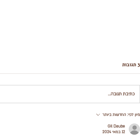
3 תגובות
כתיבת תגובה...
מה אוכלים בניקוי?
למה לי לעשות 
מיון לפי:
החדשות ביותר
אומר שאני לא 
Gil Daube
12 במאי 2024