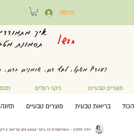
כניסה
איך מתמודדי
חדש!
תסמונת מטבו
(עודף משקל, לחץ דם, שומנים בדם, ס
מוצרים טבעיים
ניקוי רעלים
תסמו
הכול
בריאות טבעית
מוצרים טבעיים
תזונה
יולה חלפין - נטורופתית
17 בינו׳ 2022
זמן קריאה 2 דקות