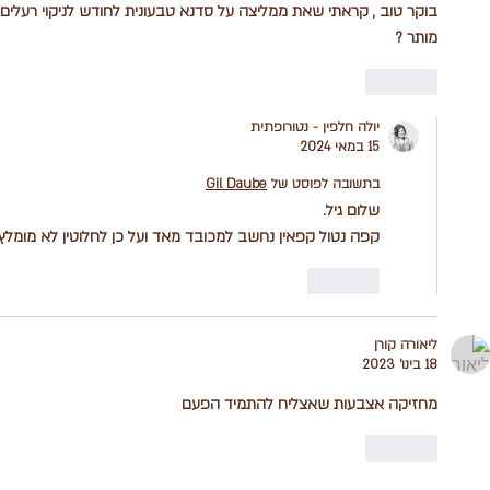
בוקר טוב , קראתי שאת ממליצה על סדנא טבעונית לחודש לניקוי רעלים 
מותר ? 
לייק
יולה חלפין - נטורופתית
15 במאי 2024
בתשובה לפוסט של
Gil Daube
שלום גיל.
קפה נטול קפאין נחשב למכובד מאד ועל כן לחלוטין לא מומלץ,
לייק
ליאורה קורן
18 בינו׳ 2023
מחזיקה אצבעות שאצליח להתמיד הפעם
לייק