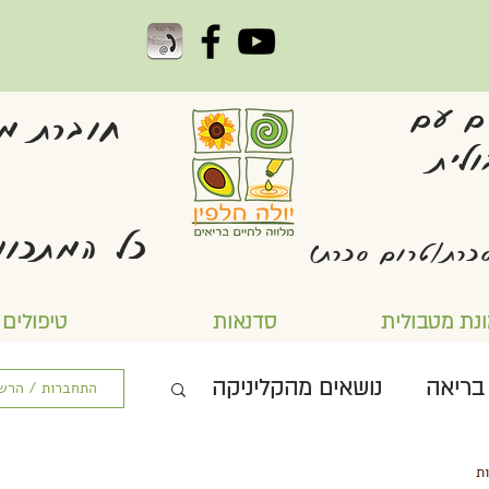
ם עם
חוברת מת
לית
כל המתכונ
כרת/טרום סכרת)
נת מטבולית
סדנאות
טיפולים
 בריאה
נושאים מהקליניקה
התחברות / הרש