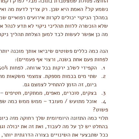
החוצה פסולת שמצטברת בתוכה מבלי לפרק רקמת 
נשמע קל? האמת היא שכן. רק צריך לדעת מה ואיך
במהלך הניקוי יכולים לקרות אירועים רפואיים שמ
שלא הוכשרה ללוות תהליכי ניקוי לא תדע לנהל א
מה כן אפשר לעשות לבד למען הצלחת תהליך ניקוי
הנה כמה כללים פשוטים שיביאו אותך מוכנה יותר 
לפחות פעם אחת בשנה, ורצוי אף פעמיים):
הקפידי לשלב ירקות בכל ארוחה. לפחות 50% מהצלחת ירק. תפוח אדמה ותירס לא נחשבים 😀.
שתי מים בכמות מספקת. צמצמי משקאות מתוק
ביום, זה הזמן להתחיל לצמצם גם.
בצקים, סוכרים, מאפים, ממתקים, חטיפים –
אוכל מתועש / מעובד – ממש ממש כמה שפח
פשוט? 
תלוי כמה התזונה היומיומית שלך רחוקה מזה כיום
בהחלט יש לך על מה לעבוד, ואת זה את יכולה וג
ככל שתבצעי את השינויים בצורה הדרגתית יותר, ת