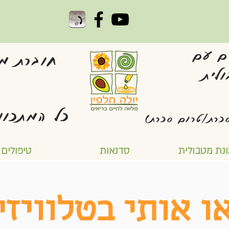
ם עם
חוברת מת
לית
כל המתכונ
כרת/טרום סכרת)
נת מטבולית
סדנאות
טיפולים
ו אותי
בטלוויזי