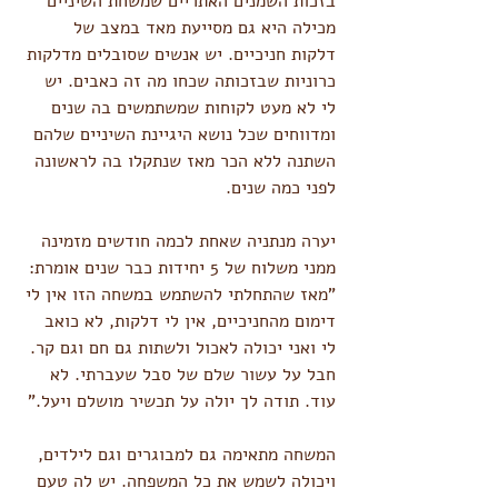
בזכות השמנים האתריים שמשחת השיניים 
מכילה היא גם מסייעת מאד במצב של 
דלקות חניכיים. יש אנשים שסובלים מדלקות 
כרוניות שבזכותה שכחו מה זה כאבים. יש 
לי לא מעט לקוחות שמשתמשים בה שנים 
ומדווחים שכל נושא היגיינת השיניים שלהם 
השתנה ללא הכר מאז שנתקלו בה לראשונה 
לפני כמה שנים.
יערה מנתניה שאחת לכמה חודשים מזמינה 
ממני משלוח של 5 יחידות כבר שנים אומרת: 
"מאז שהתחלתי להשתמש במשחה הזו אין לי 
דימום מהחניכיים, אין לי דלקות, לא כואב 
לי ואני יכולה לאכול ולשתות גם חם וגם קר. 
חבל על עשור שלם של סבל שעברתי. לא 
עוד. תודה לך יולה על תכשיר מושלם ויעל."
המשחה מתאימה גם למבוגרים וגם לילדים, 
ויכולה לשמש את כל המשפחה. יש לה טעם 