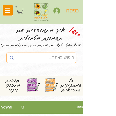
כניסה
חדש!
איך מתמודדים עם
תסמונת מטבולית
(עודף משקל, לחץ דם, שומנים בדם, סכרת/טרום סכרת)
כל
חוברת
המתכונים
מתכוני
הבריאים
ניקוי
פוסט
הרשמה