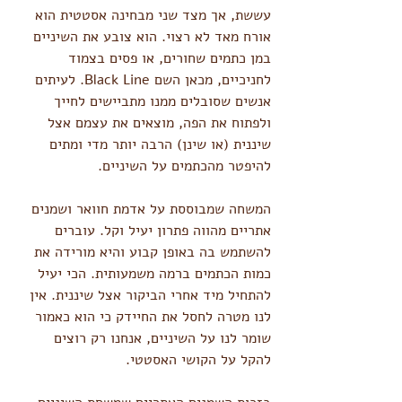
עששת, אך מצד שני מבחינה אסטטית הוא 
אורח מאד לא רצוי. הוא צובע את השיניים 
במן כתמים שחורים, או פסים בצמוד 
לחניכיים, מכאן השם Black Line. לעיתים 
אנשים שסובלים ממנו מתביישים לחייך 
ולפתוח את הפה, מוצאים את עצמם אצל 
שיננית (או שינן) הרבה יותר מדי ומתים 
להיפטר מהכתמים על השיניים.
המשחה שמבוססת על אדמת חוואר ושמנים 
אתריים מהווה פתרון יעיל וקל. עוברים 
להשתמש בה באופן קבוע והיא מורידה את 
כמות הכתמים ברמה משמעותית. הכי יעיל 
להתחיל מיד אחרי הביקור אצל שיננית. אין 
לנו מטרה לחסל את החיידק כי הוא כאמור 
שומר לנו על השיניים, אנחנו רק רוצים 
להקל על הקושי האסטטי.