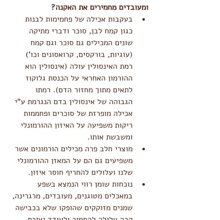
ומעובדים מחמירים את האקנה?
בעקבות אכילה של פחמימות לבנות 
כגון קמח לבן, סוכר ודברי מתיקה 
שונים המכילים גם סוכר וגם קמח 
(עוגיות, בורקסים, קרואסונים וכו') 
רמת האינסולין עולה (אינסולין הוא 
ההורמון האחראי על הכנסת גלוקוז 
לתאים מתוך מחזור הדם). רמתו 
הגבוהה של אינסולין בדם הנגרמת ע"י 
אכילה מופרזת של סוכרים ופחממות 
ריקות משפיעה על האיזון ההורמונלי 
ומשבשת אותו.  
מוצרי חלב פרה מכילים הורמונים אשר 
משפיעים גם הם על המאזן ההורמונלי 
שלנו ועלולים להחריף חוסר איזון.  
נוכחות שומן רווי הנמצא בשפע 
במאכלים מטוגנים, מעובדים, מרגרינה, 
שמנים מזוקקים שהופקו שלא בכבישה 
קרה עלולה להחמיר ולעודד יצירת 