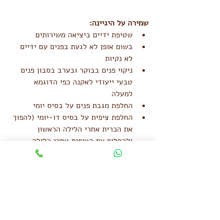
שמירה על היגיינה:
שטיפת ידיים ביציאה משירותים  
בשום אופן לא לגעת בפנים עם ידיים 
לא נקיות  
ניקוי פנים בבוקר ובערב בסבון פנים 
טבעי ייעודי לאקנה כפי הדוגמא 
למעלה  
החלפת מגבת פנים על בסיס יומי  
החלפת ציפית על בסיס דו-יומי (להפוך 
את הכרית אחרי הלילה הראשון 
ולהחליף את הציפית אחרי הלילה 
השנה)  
להימנע משימוש במייק אפ  
להימנע משימוש באיפור עד כמה 
שניתן. אפשר להשתמש במקרה הצורך 
באיפור טבעי על בסיס מינראלי 