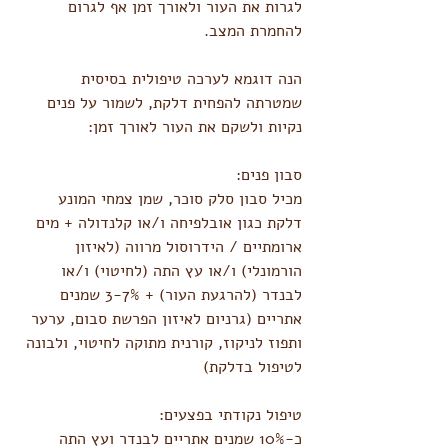
לגרות את העור ולאורך זמן אף לגרום 
להחמרת המצב.
הנה דוגמא לערכה טיפולית בסיסית 
שמטרתה להפחית דלקת, לשמור על פנים 
נקיות ולשקם את העור לאורך זמן:
סבון פנים:
מכיל סבון סלק סוכר, שמן צמחי המונע 
דלקת כגון אובלפיחה ו/או קלנדולה + מים 
ארומתיים / הידרוסול מרווה (לאיזון 
הורמונלי) ו/או עץ התה (לחיטוי) ו/או 
לבנדר (להרגעת העור) + 3-7% שמנים 
אתריים (גרניום לאיזון הפרשת סבום, ערער 
ותפוז לניקוז, קורנית מתוקה לחיטוי, ולבונה 
לטיפול בדלקת)
טיפול נקודתי בפצעים:
כ-10% שמנים אתריים לבנדר ועץ התה 