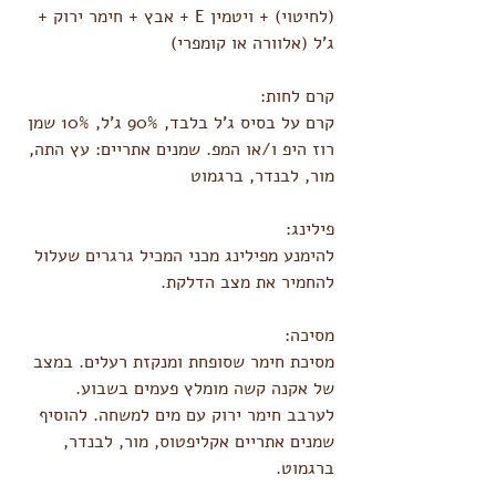
(לחיטוי) + ויטמין E + אבץ + חימר ירוק + 
ג'ל (אלוורה או קומפרי)
קרם לחות:
קרם על בסיס ג'ל בלבד, 90% ג'ל, 10% שמן 
רוז היפ ו/או המפ. שמנים אתריים: עץ התה, 
מור, לבנדר, ברגמוט
פילינג:
להימנע מפילינג מכני המכיל גרגרים שעלול 
להחמיר את מצב הדלקת.
מסיכה:
מסיכת חימר שסופחת ומנקזת רעלים. במצב 
של אקנה קשה מומלץ פעמים בשבוע.
לערבב חימר ירוק עם מים למשחה. להוסיף 
שמנים אתריים אקליפטוס, מור, לבנדר, 
ברגמוט.