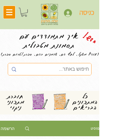
כניסה
חדש!
איך מתמודדים עם
תסמונת מטבולית
(עודף משקל, לחץ דם, שומנים בדם, סכרת/טרום סכרת)
כל
חוברת
המתכונים
מתכוני
הבריאים
ניקוי
פוסט
הרשמה