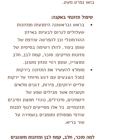
בואו נפרט מעט.
טיפול תזונתי באקנה:
בראש ובראשונה הימנעות ממזונות 
שעלולים לגרום לבעיות באיזון 
ההורמונלי וכן להפרשה עודפת של 
שומן בעור. להלן רשימה בסיסית של 
מזונות מזיקים: סוכר, קמח לבן, חלב 
ומוצריו, שומן רווי ומזון מטוגן.  
מומלץ להעשיר את התזונה בירקות 
(מכל הצבעים עם דגש מיוחד על ירקות 
עליים ירוקים), פירות, דגנים מלאים 
וקטניות אשר מכילים שפע של 
ויטמינים, מינרלים, נוגדי חמצון וסיבים 
תזונתיים. כל אלו מסייעים לגוף לפנות 
עודפי מפסולת ותומכים בשמירה על 
עור בריא. 
למה סוכר, חלב, קמח לבן ומזונות מטוגנים 