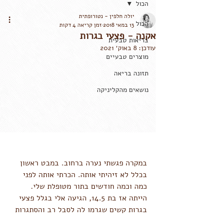
הכול
יולה חלפין - נטורופתית
הכול
13 במאי 2018
זמן קריאה 4 דקות
אקנה - פצעי בגרות
בריאות טבעית
עודכן:
8 באוק׳ 2021
מוצרים טבעיים
תזונה בריאה
נושאים מהקליניקה
במקרה פגשתי נערה ברחוב. במבט ראשון 
בכלל לא זיהיתי אותה. הכרתי אותה לפני 
כמה וכמה חודשים בתור מטופלת שלי. 
הייתה אז בת 14.5, הגיעה אלי בגלל פצעי 
בגרות קשים שגרמו לה לסבל רב והסתגרות 