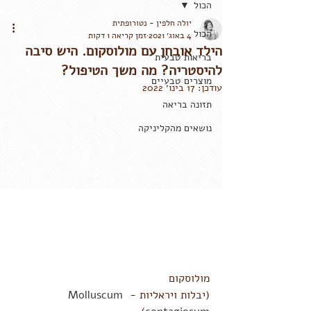
הכול
יולה חלפין - נטורופתית
הכול
4 באוג׳ 2021
זמן קריאה 1 דקות
הילד אובחן עם מולוסקום. היש סיבה
בריאות טבעית
להיסטריה? מה משך הטיפול?
מוצרים טבעיים
עודכן:
17 בינו׳ 2022
תזונה בריאה
נושאים מהקליניקה
מולוסקום 
(יבלות ויראליות - 
Molluscum 