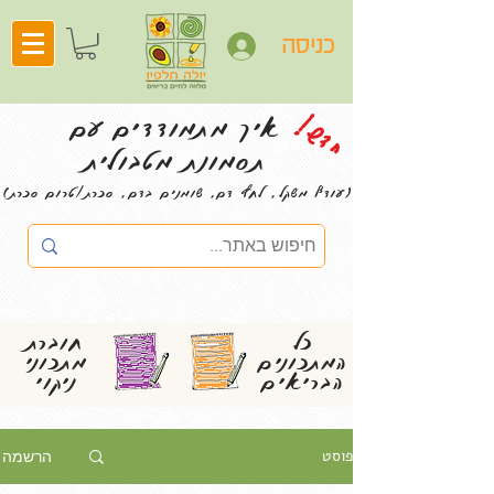
כניסה
חדש!
איך מתמודדים עם
תסמונת מטבולית
(עודף משקל, לחץ דם, שומנים בדם, סכרת/טרום סכרת)
כל
חוברת
המתכונים
מתכוני
הבריאים
ניקוי
פוסט
הרשמה