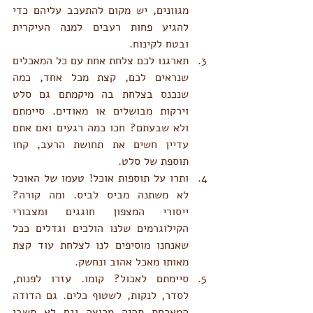
מגוונים, יש מקום להתעכב עליהם כדי 
להגיע פחות רעבים למנה העיקרית 
ובטח לקינוח.
תארגנו לכם צלחת אחת עם כל המאכלים 
שנראים לכם, קצת מכל אחד, כמה 
שנכנס בצלחת בה מיקמתם גם סלט 
וירקות מבושלים או מאודים. סיימתם 
ולא שבעתם? חכו כמה רגעים ואם אתם 
עדיין חשים את תחושת הרעב, קחו 
תוספת של סלט.
ותרו על תוספות אוכל! טעמו של האוכל 
לא משתנה מביס לביס. ומה קורה? 
ייסורי המצפון חוגגים ומצבורי 
הקילוגרמים שלנו הולכים וגדלים ככל 
שאנחנו מוסיפים לנו לצלחת עוד קצת 
מאותו מאכל אהוב ונחשק.
סיימתם לאכול? קומו. עזרו לפנות, 
לסדר, לנקות, לשטוף כלים. גם הדודה 
המארחת תהיה מרוצה וגם לא תשבו 