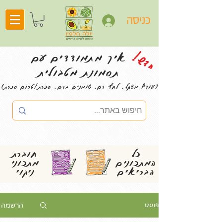
כניסה
חדש!
איך מתמודדים עם
תסמונת מטבולית
(עודף משקל, לחץ דם, שומנים בדם, סכרת/טרום סכרת)
כל
חוברת
המתכונים
מתכוני
הבריאים
ניקוי
פוסט
הרשמה