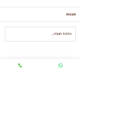
תגובות
"לטגן" בצל על מים
כתיבת תגובה...