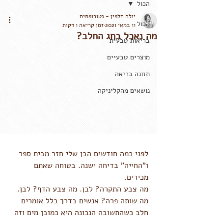
הכול
יולה חלפין - נטורופתית
הכול
11 במאי 2021
זמן קריאה 1 דקות
מה נאכל בחג החלב?
בריאות טבעית
מוצרים טבעיים
תזונה בריאה
נושאים מהקליניקה
לפני כמה חודשים הבן שלי חזר מבית ספר 
ו"החייה" בדיחה ישנה. בטוחה שאתם 
מכירים. 
מה צבע התקרה? לבן. מה צבע הדף? לבן. 
מה שותה פרה? אנשים בדרך כלל אומרים 
חלב כשהתשובה הנכונה היא כמובן מים וזה 