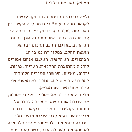
מצחיק מאד את הילדים. 
ולמה נזכרתי בבדיחה הזו דווקא עכשיו 
לקראת חג שבועות? כי נדמה לי שהקשר בין 
השבועות לחלב הוא בדיוק כמו בבדיחה הזו. 
אני חושבת שהחג המקסים הזה הפך להיות 
חג החלב באדיבות (וגם תחכום רב) של 
מועצת החלב. במקור זה כמובן חג 
הביכורים, חג הקציר, חג שבו אנחנו אמורים 
ליהנות מהתוצרת החקלאית הטרייה: פירות, 
ירקות, מאפים. חיפשתי הסברים מלומדים 
להפיכת שבועות לחג החלב ולא מצאתי אף 
סיבה אחת משכנעת מספיק. 
מכיוון שאינני בקיאה מספיק בענייני מסורת, 
אני עוזבת את הנושא וממשיכה לדבר על 
התחום הקולינרי בו אני כן בקיאה. רובכם 
מכירים את דעתי לגבי צריכת מוצרי חלב 
בתזונה היומיומית. לתפיסתי מוצרי חלב פרה 
לא מתאימים לאכילת אדם, בטח לא בכמות 