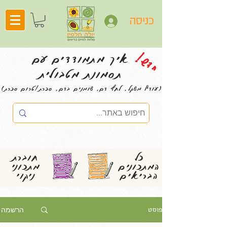
כניסה
חדש!
איך מתמודדים עם
תסמונת מטבולית
(עודף משקל, לחץ דם, שומנים בדם, סכרת/טרום סכרת)
כל
חוברת
המתכונים
מתכוני
הבריאים
ניקוי
פוסט
הרשמה