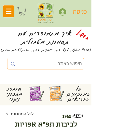
כניסה
חדש!
איך מתמודדים עם
תסמונת מטבולית
(עודף משקל, לחץ דם, שומנים בדם, סכרת/טרום סכרת)
כל
חוברת
המתכונים
מתכוני
הבריאים
ניקוי
< לכל המתכונים
1742
לביבות תפ״א אפויות