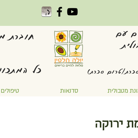
ם עם
חוברת מת
לית
כל המתכונ
כרת/טרום סכרת)
נת מטבולית
סדנאות
טיפולים
ת ירוקה