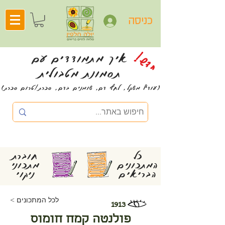
כניסה
חדש!
איך מתמודדים עם
תסמונת מטבולית
(עודף משקל, לחץ דם, שומנים בדם, סכרת/טרום סכרת)
כל
חוברת
המתכונים
מתכוני
הבריאים
ניקוי
< לכל המתכונים
1913
פולנטה קמח חומוס