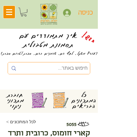
כניסה
חדש!
איך מתמודדים עם
תסמונת מטבולית
(עודף משקל, לחץ דם, שומנים בדם, סכרת/טרום סכרת)
כל
חוברת
המתכונים
מתכוני
הבריאים
ניקוי
< לכל המתכונים
5055
קארי חומוס, כרובית ותרד