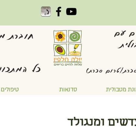
ם עם
חוברת מת
לית
כל המתכונ
כרת/טרום סכרת)
נת מטבולית
סדנאות
טיפולים
דשים ומנגולד