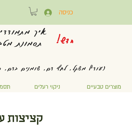
כניסה
איך מתמודדי
חדש!
תסמונת מטבו
(עודף משקל, לחץ דם, שומנים בדם, ס
מוצרים טבעיים
ניקוי רעלים
תסמו
קציצות ע